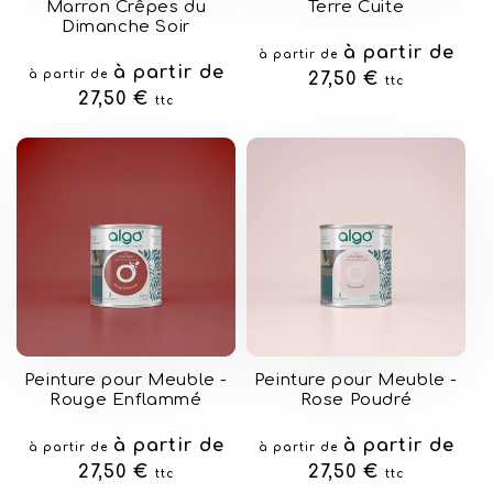
Marron Crêpes du
Terre Cuite
Dimanche Soir
Prix
à partir de
à partir de
Prix
à partir de
à partir de
habituel
27,50 €
ttc
habituel
27,50 €
ttc
Peinture pour Meuble -
Peinture pour Meuble -
Rouge Enflammé
Rose Poudré
Prix
à partir de
Prix
à partir de
à partir de
à partir de
habituel
27,50 €
habituel
27,50 €
ttc
ttc