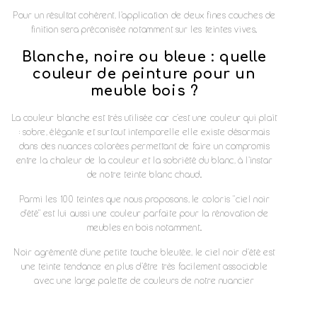
Pour un résultat cohérent, l'application de deux fines couches de
finition sera préconisée notamment sur les teintes vives.
Blanche, noire ou bleue : quelle
couleur de peinture pour un
meuble bois ?
La couleur blanche est très utilisée car c'est une couleur qui plaît
: sobre, élégante et surtout intemporelle elle existe désormais
dans des nuances colorées permettant de faire un compromis
entre la chaleur de la couleur et la sobriété du blanc, à l'instar
de notre teinte blanc chaud.
Parmi les 100 teintes que nous proposons, le coloris "ciel noir
d'été" est lui aussi une couleur parfaite pour la rénovation de
meubles en bois notamment.
Noir agrémenté d'une petite touche bleutée, le ciel noir d'été est
une teinte tendance en plus d'être très facilement associable
avec une large palette de couleurs de notre nuancier