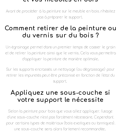
Avant de procéder à la peinture sur le meuble en bois, n'hésitez
pas à préparer le support.
Comment retirer de la peinture ou
du vernis sur du bois ?
Un égrainage permet dans un premier temps de casser le grain
et de retirer la peinture ainsi que le vernis. Cela vous permettra
d'appliquer la peinture de manière optimale.
Sur les supports encrassés, un nettoyage (ou dégraissage) pour
retirer les impuretés peut être préconisé en fonction de l'état du
support.
Appliquez une sous-couche si
votre support le nécessite
Selon la peinture pour bois que vous allez appliquer, l'usage
d'une sous-couche n'est pas forcément nécessaire. Cependant,
pour certains types de matériaux (bois exotiques ou tanniques),
une sous-couche sera alors fortement recommandée.