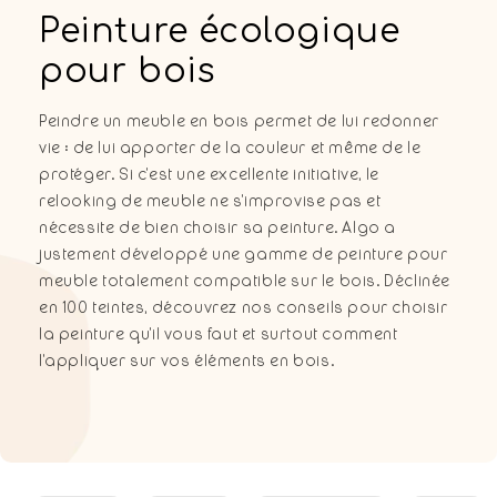
C
Peinture écologique
o
pour bois
l
Peindre un meuble en bois permet de lui redonner
l
vie : de lui apporter de la couleur et même de le
protéger. Si c'est une excellente initiative, le
e
relooking de meuble ne s'improvise pas et
c
nécessite de bien choisir sa peinture. Algo a
justement développé une gamme de peinture pour
t
meuble totalement compatible sur le bois. Déclinée
i
en 100 teintes, découvrez nos conseils pour choisir
la peinture qu'il vous faut et surtout comment
o
l'appliquer sur vos éléments en bois.
n
: