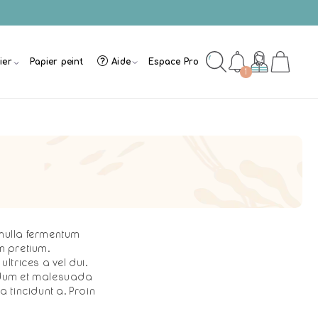
ier
Papier peint
Aide
Espace Pro
1
 nulla fermentum
m pretium.
trices a vel dui.
rdum et malesuada
 tincidunt a. Proin