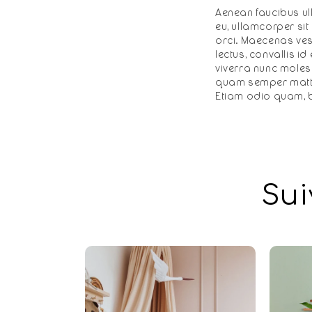
Aenean faucibus ull
eu, ullamcorper si
orci. Maecenas ves
lectus, convallis 
viverra nunc molesti
quam semper mattis
Etiam odio quam, b
Sui