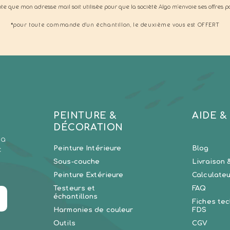
pte que mon adresse mail soit utilisée pour que la société Algo m'envoie ses offres p
*pour toute commande d'un échantillon, le deuxième vous est OFFERT
PEINTURE &
AIDE &
DÉCORATION
la
Peinture Intérieure
Blog
c
Sous-couche
Livraison 
Peinture Extérieure
Calculateu
Testeurs et
FAQ
échantillons
Fiches tec
Harmonies de couleur
FDS
Outils
CGV