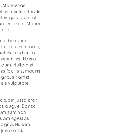
us. Maecenas
met fermentum turpis
llus quis diam at
laoreet enim. Mauris
 erat.
que bibendum
acilisis enim arcu,
et eleifend nulla
nissim, est libero
terdum. Nullam et
es facilisis, mauris
agna, sit amet
isis vulputate
citudin justo erat,
tas augue. Donec
ntum sem non
iquam egestas
magna. Nullam
 justo orci.