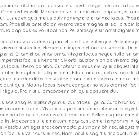
ipsum, at dictum orci consectetur sed. Integer nec porta lac
n. Cras sed ex velit. Maecenas sollicitudin viverra ipsum, sit a
r. Ut nec ex quis metus pulvinar imperdiet at nec lacus. Phase
uam. Phasellus ante dolor, viverra vitae magna et, sollicitudin 
m, id dapibus ex volutpat non. Pellentesque sit amet dignissim
sem id massa varius, at pharetra elit pellentesque. Pellentes
 viverra nisi lectus, elementum imperdiet orci euismod in. Duis f
er et. Etiam et pulvinar urna. Integer luctus neque nulla, sit am
imperdiet facilisis hendrerit. Morbi auctor, nibh ac viverra dig
rius lacus libero ac nibh. Curabitur cursus nisl quis aliquet in
lestie sapien in, aliquet sem. Etiam auctor, justo vitae ultrici
, sed interdum libero nisi vitae diam. Fusce viverra tempor m
ncidunt quis. Mauris lacus lorem, congue rhoncus diam id, facil
lit ligula. Proin ut ullamcorper nibh, quis posuere dui.
 scelerisque, eleifend purus id, ultricies ligula. Curabitur solli
s ornare sit amet. Vivamus a pretium ipsum. Aenean in eges
ibus non finibus a, posuere sit amet sem. Pellentesque eleme
vallis. Maecenas ut elementum magna, sit amet tempor mi. Al
 Vestibulum eget erat commodo, pulvinar nibh nec, aliquet 
on facilisis velit cursus nec. Nam iaculis sagittis tincidunt. In eu