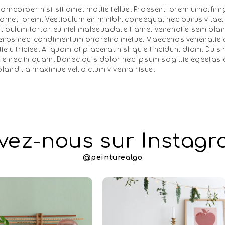
amcorper nisi, sit amet mattis tellus. Praesent lorem urna, fring
t amet lorem. Vestibulum enim nibh, consequat nec purus vita
tibulum tortor eu nisl malesuada, sit amet venenatis sem bla
id eros nec, condimentum pharetra metus. Maecenas venenatis 
e ultricies. Aliquam at placerat nisl, quis tincidunt diam. Duis 
 nec in quam. Donec quis dolor nec ipsum sagittis egestas eg
landit a maximus vel, dictum viverra risus.
vez-nous sur Instagr
@peinturealgo