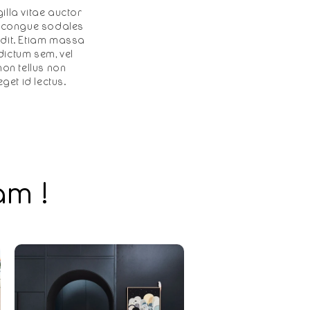
illa vitae auctor
e, congue sodales
ndit. Etiam massa
dictum sem, vel
non tellus non
et id lectus.
am !