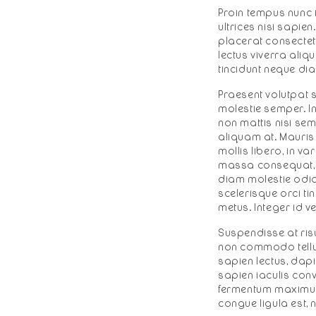
Proin tempus nunc 
ultrices nisi sapie
placerat consectetu
lectus viverra aliq
tincidunt neque dia
Praesent volutpat 
molestie semper. In
non mattis nisi semp
aliquam at. Mauris 
mollis libero, in va
massa consequat, mo
diam molestie odio
scelerisque orci ti
metus. Integer id ve
Suspendisse at risus
non commodo tellu
sapien lectus, dap
sapien iaculis con
fermentum maximus.
congue ligula est, n