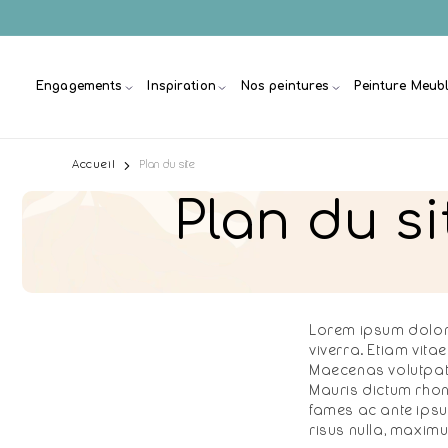
et
passer
au
contenu
Engagements
Inspiration
Nos peintures
Peinture Meub
Accueil
Plan du site
Plan du si
Lorem ipsum dolor 
viverra. Etiam vita
Maecenas volutpat 
Mauris dictum rho
fames ac ante ipsum
risus nulla, maximu