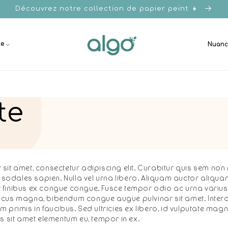
Découvrez notre collection de papier peint 👧
le
Nuanc
te
sit amet, consectetur adipiscing elit. Curabitur quis sem non
e sodales sapien. Nulla vel urna libero. Aliquam auctor aliqua
finibus ex congue congue. Fusce tempor odio ac urna varius ul
ncus magna, bibendum congue augue pulvinar sit amet. Inte
 primis in faucibus. Sed ultricies ex libero, id vulputate magna
s sit amet elementum eu, tempor in ex.