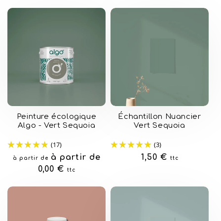
Peinture écologique
Échantillon Nuancier
Algo - Vert Sequoia
Vert Sequoia
(17)
(3)
Prix
à partir de
Prix
1,50 €
à partir de
ttc
habituel
0,00 €
habituel
ttc