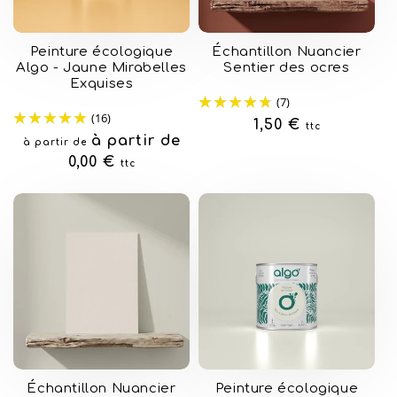
Peinture écologique
Échantillon Nuancier
Algo - Jaune Mirabelles
Sentier des ocres
Exquises
(7)
(16)
Prix
1,50 €
ttc
Prix
à partir de
à partir de
habituel
habituel
0,00 €
ttc
Échantillon Nuancier
Peinture écologique