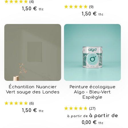
(4)
(9)
Prix
1,50 €
ttc
Prix
1,50 €
ttc
habituel
habituel
Échantillon Nuancier
Peinture écologique
Vert sauge des Landes
Algo - Bleu-Vert
Espiègle
(6)
(27)
Prix
1,50 €
ttc
Prix
à partir de
à partir de
habituel
habituel
0,00 €
ttc