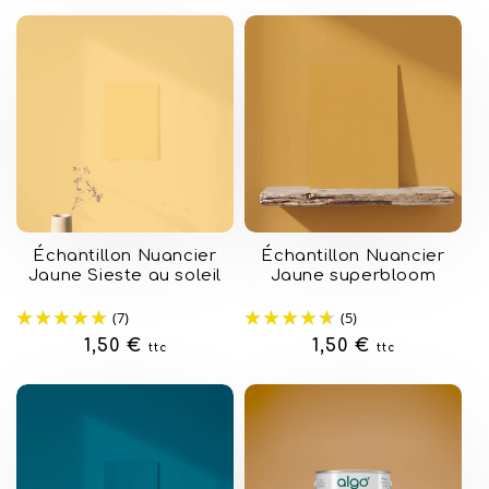
Échantillon Nuancier
Échantillon Nuancier
Jaune Sieste au soleil
Jaune superbloom
(7)
(5)
Prix
1,50 €
Prix
1,50 €
ttc
ttc
habituel
habituel