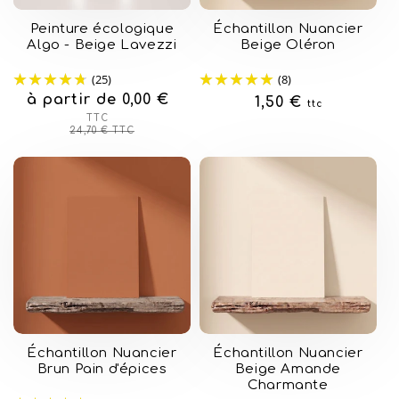
Peinture écologique
Échantillon Nuancier
Algo - Beige Lavezzi
Beige Oléron
(25)
(8)
à partir de 0,00 €
Prix
Prix
Prix
1,50 €
ttc
habituel
soldé
TTC
habituel
24,70 €
TTC
Échantillon Nuancier
Échantillon Nuancier
Brun Pain d'épices
Beige Amande
Charmante