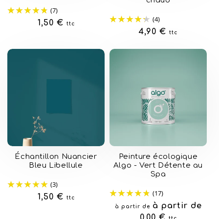
chaud
(7)
(4)
Prix
1,50 €
ttc
Prix
4,90 €
ttc
habituel
habituel
Échantillon Nuancier
Peinture écologique
Bleu Libellule
Algo - Vert Détente au
Spa
(3)
(17)
Prix
1,50 €
ttc
Prix
à partir de
à partir de
habituel
habituel
0,00 €
ttc