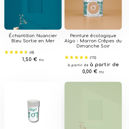
Échantillon Nuancier
Peinture écologique
Bleu Sortie en Mer
Algo - Marron Crêpes du
Dimanche Soir
(4)
(15)
Prix
1,50 €
ttc
Prix
à partir de
à partir de
habituel
habituel
0,00 €
ttc