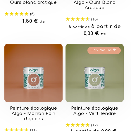
Ours blanc arctique
Algo - Ours Blanc
Arctique
(6)
(16)
Prix
1,50 €
ttc
Prix
à partir de
à partir de
habituel
habituel
0,00 €
ttc
Prix malins 💸
Peinture écologique
Peinture écologique
Algo - Marron Pain
Algo - Vert Tendre
d'épices
(12)
(11)