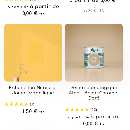
à partir de 0,00 €
Prix
Prix
habituel
soldé
Prix
à partir de
TTC
à partir de
55,90 €
TTC
habituel
0,00 €
ttc
Échantillon Nuancier
Peinture écologique
Jaune Magnifique
Algo - Beige Caramel
Doré
(7)
(12)
Prix
1,50 €
ttc
Prix
à partir de
à partir de
habituel
habituel
0,00 €
ttc