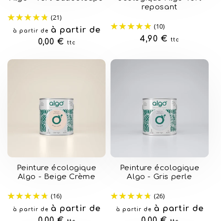
reposant
(21)
(10)
Prix
à partir de
à partir de
Prix
4,90 €
ttc
habituel
0,00 €
ttc
habituel
Peinture écologique
Peinture écologique
Algo - Beige Crème
Algo - Gris perle
(16)
(26)
Prix
à partir de
Prix
à partir de
à partir de
à partir de
habituel
0,00 €
habituel
0,00 €