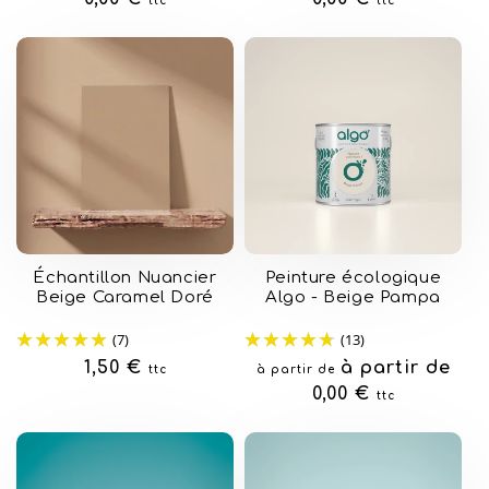
ttc
ttc
Échantillon Nuancier
Peinture écologique
Beige Caramel Doré
Algo - Beige Pampa
(7)
(13)
Prix
1,50 €
Prix
à partir de
ttc
à partir de
habituel
habituel
0,00 €
ttc