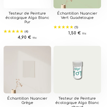
Testeur de Peinture
Échantillon Nuancier
écologique Algo Blanc
Vert Guadeloupe
Pur
(5)
(4)
Prix
1,50 €
ttc
Prix
4,90 €
ttc
habituel
habituel
Échantillon Nuancier
Testeur de Peinture
Grège
écologique Algo Blanc