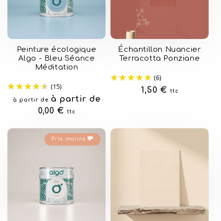
Peinture écologique
Échantillon Nuancier
Algo - Bleu Séance
Terracotta Ponziane
Méditation
(6)
(15)
Prix
1,50 €
ttc
Prix
à partir de
à partir de
habituel
habituel
0,00 €
ttc
Prix malins 💸