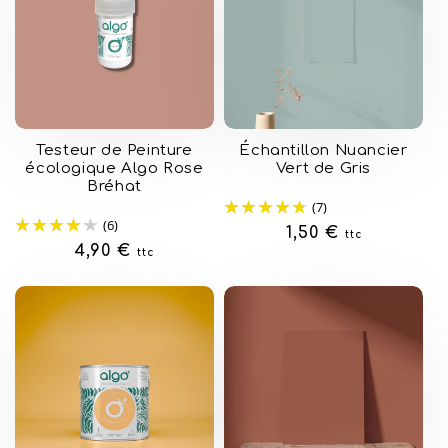
Testeur de Peinture
Échantillon Nuancier
écologique Algo Rose
Vert de Gris
Bréhat
(7)
(6)
Prix
1,50 €
ttc
Prix
4,90 €
ttc
habituel
habituel