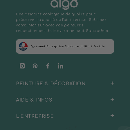
Une peinture écologique de qualité pour
préserver la qualité de l'air intérieur. Sublimez
votre intérieur avec nos peintures
respectueuses de l'environnement. Sans odeur.
Agrément Entreprise Solidaire d’Utilité Sociale
Instagram
Pinterest
Facebook
Translation
missing:
fr.general.social.links.linkedin
PEINTURE & DÉCORATION
AIDE & INFOS
Peinture Intérieure
Sous-couche
L’ENTREPRISE
Blog
Peinture Extérieure
Livraison & retours