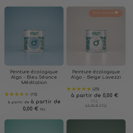
Prix malins 💸
Peinture écologique
Peinture écologique
Algo - Bleu Séance
Algo - Beige Lavezzi
Méditation
(25)
(15)
à partir de 0,00 €
Prix
Prix
habituel
soldé
Prix
à partir de
TTC
à partir de
24,70 €
TTC
habituel
0,00 €
ttc