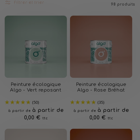
Filtrer et trier
t
98 produits
i
o
n
:
Peinture écologique
Peinture écologique
Algo - Vert reposant
Algo - Rose Bréhat
(50)
(35)
Prix
à partir de
Prix
à partir de
à partir de
à partir de
habituel
0,00 €
habituel
0,00 €
ttc
ttc