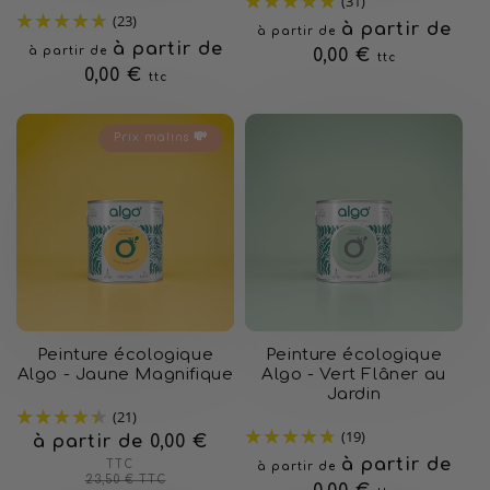
(31)
(23)
Prix
à partir de
à partir de
Prix
à partir de
à partir de
habituel
0,00 €
ttc
habituel
0,00 €
ttc
Prix malins 💸
Peinture écologique
Peinture écologique
Algo - Jaune Magnifique
Algo - Vert Flâner au
Jardin
(21)
(19)
à partir de 0,00 €
Prix
Prix
habituel
soldé
Prix
à partir de
TTC
à partir de
23,50 €
TTC