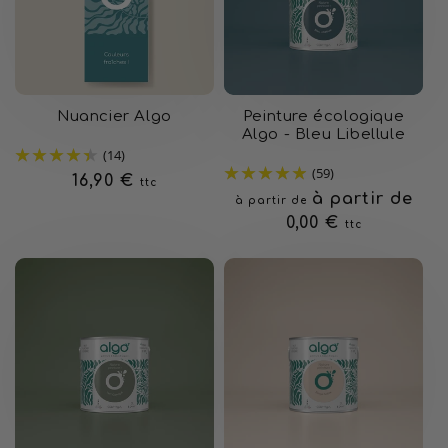
Nuancier Algo
Peinture écologique
Algo - Bleu Libellule
(14)
(59)
Prix
16,90 €
ttc
Prix
à partir de
à partir de
habituel
habituel
0,00 €
ttc