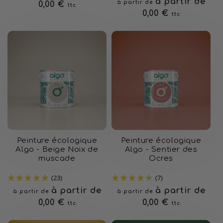
Prix
à partir de
à partir de
habituel
0,00 €
ttc
habituel
0,00 €
ttc
Peinture écologique
Peinture écologique
Algo - Beige Noix de
Algo - Sentier des
muscade
Ocres
(23)
(7)
Prix
à partir de
Prix
à partir de
à partir de
à partir de
habituel
0,00 €
habituel
0,00 €
ttc
ttc