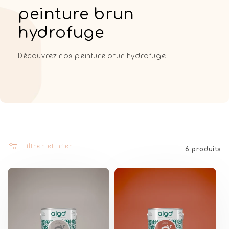
C
peinture brun
o
hydrofuge
l
Découvrez nos peinture brun hydrofuge
l
e
c
t
i
Filtrer et trier
6 produits
o
n
: