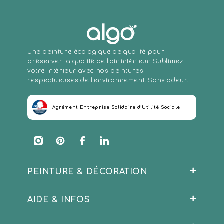
Une peinture écologique de qualité pour
préserver la qualité de l'air intérieur. Sublimez
votre intérieur avec nos peintures
respectueuses de l'environnement. Sans odeur.
Agrément Entreprise Solidaire d’Utilité Sociale
Instagram
Pinterest
Facebook
Translation
missing:
fr.general.social.links.linkedin
PEINTURE & DÉCORATION
AIDE & INFOS
Peinture Intérieure
Sous-couche