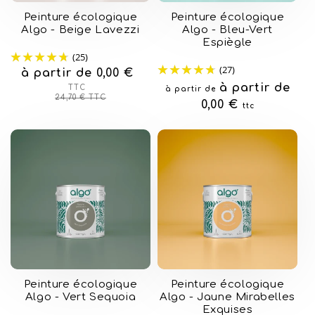
Peinture écologique
Peinture écologique
Algo - Beige Lavezzi
Algo - Bleu-Vert
Espiègle
(25)
(27)
à partir de 0,00 €
Prix
Prix
habituel
soldé
Prix
à partir de
TTC
à partir de
24,70 €
TTC
habituel
0,00 €
ttc
Peinture écologique
Peinture écologique
Algo - Vert Sequoia
Algo - Jaune Mirabelles
Exquises