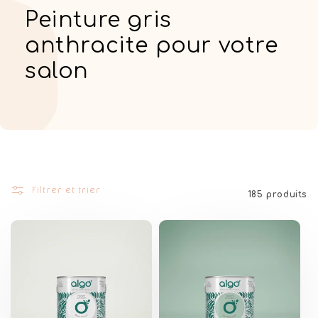
C
Peinture gris
o
anthracite pour votre
l
salon
l
e
c
t
Filtrer et trier
i
185 produits
o
n
: