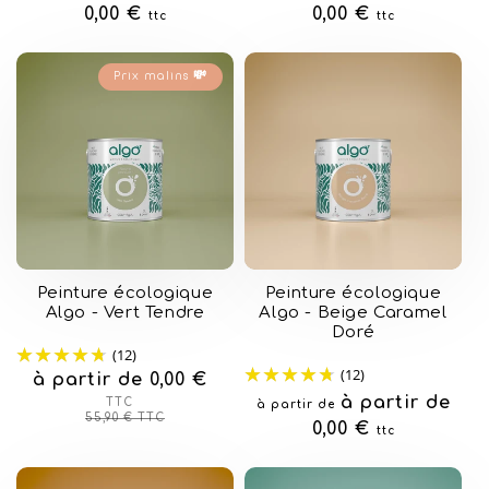
habituel
0,00 €
habituel
0,00 €
ttc
ttc
Prix malins 💸
Peinture écologique
Peinture écologique
Algo - Vert Tendre
Algo - Beige Caramel
Doré
(12)
(12)
à partir de 0,00 €
Prix
Prix
habituel
soldé
Prix
à partir de
TTC
à partir de
55,90 €
TTC
habituel
0,00 €
ttc