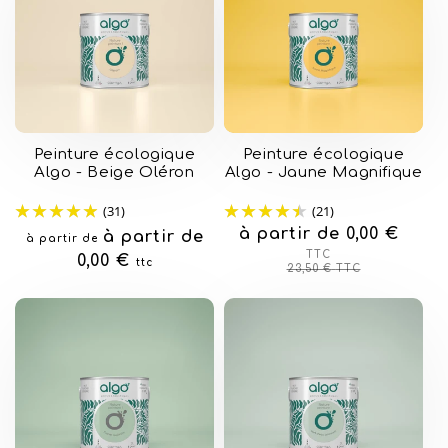
Peinture écologique
Peinture écologique
Algo - Beige Oléron
Algo - Jaune Magnifique
(31)
(21)
à partir de 0,00 €
Prix
Prix
Prix
à partir de
à partir de
habituel
soldé
TTC
habituel
0,00 €
ttc
23,50 €
TTC