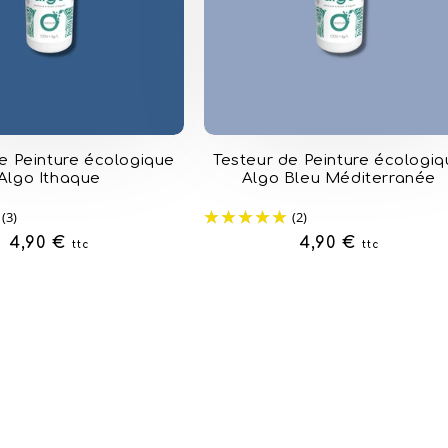
e Peinture écologique
Testeur de Peinture écologi
Algo Ithaque
Algo Bleu Méditerranée
(3)
(2)
Prix
4,90 €
Prix
4,90 €
ttc
ttc
habituel
habituel