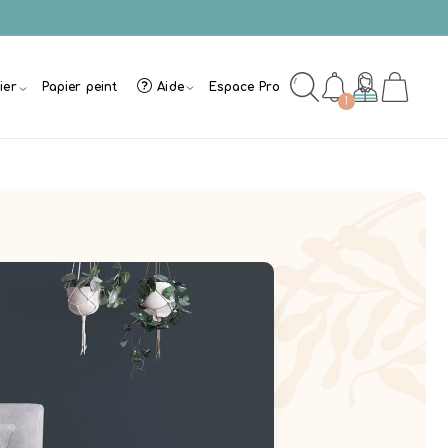
ier
Papier peint
Aide
Espace Pro
1