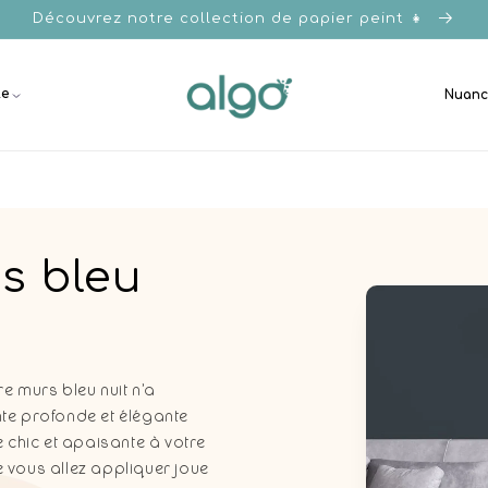
Découvrez notre collection de papier peint 👧
le
Nuanc
s bleu
e murs bleu nuit n’a
inte profonde et élégante
chic et apaisante à votre
ue vous allez appliquer joue