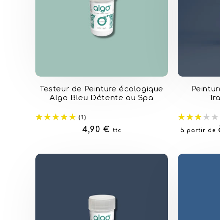
Testeur de Peinture écologique
Peintur
Algo Bleu Détente au Spa
Tr
(1)
Prix
4,90 €
Prix
ttc
à partir de
habituel
habituel