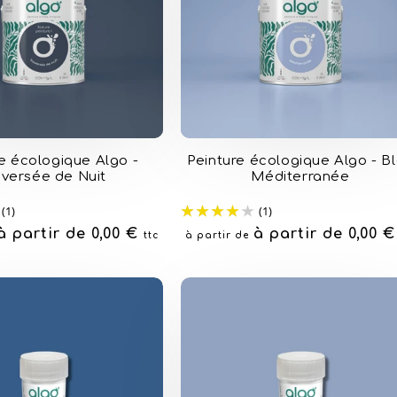
e écologique Algo -
Peinture écologique Algo - B
aversée de Nuit
Méditerranée
(1)
(1)
à partir de 0,00 €
Prix
à partir de 0,00 
ttc
à partir de
habituel