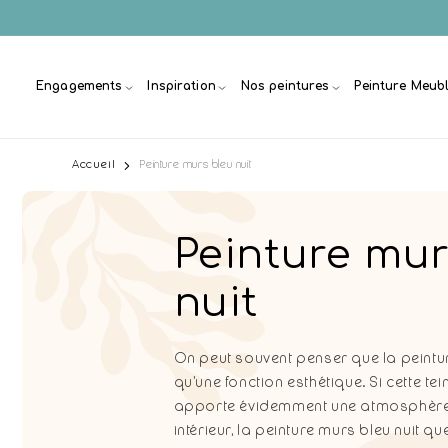
et
passer
au
contenu
Engagements
Inspiration
Nos peintures
Peinture Meub
Accueil
Peinture murs bleu nuit
C
Peinture mur
o
nuit
l
On peut souvent penser que la peintur
qu’une fonction esthétique. Si cette te
l
apporte évidemment une atmosphère 
intérieur, la peinture murs bleu nuit q
e