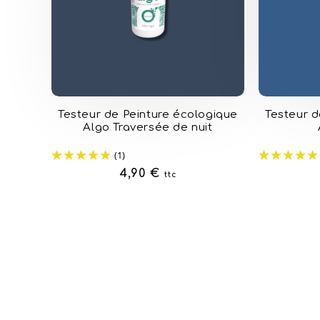
Testeur de Peinture écologique
Testeur d
Algo Traversée de nuit
(1)
Prix
4,90 €
ttc
habituel