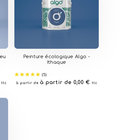
leu
Peinture écologique Algo -
Ithaque
(5)
€
Prix
à partir de 0,00 €
ttc
à partir de
ttc
habituel