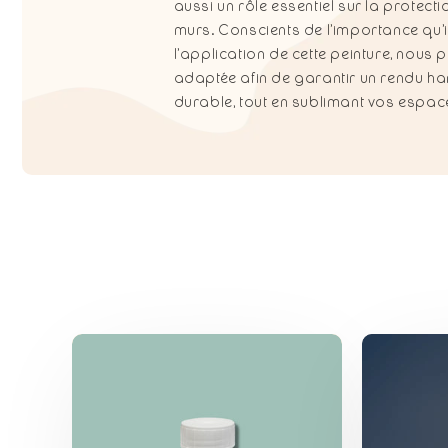
aussi un rôle essentiel sur la protecti
murs. Conscients de l’importance qu’i
c
l’application de cette peinture, no
adaptée afin de garantir un rendu har
t
durable, tout en sublimant vos espace
i
o
n
: