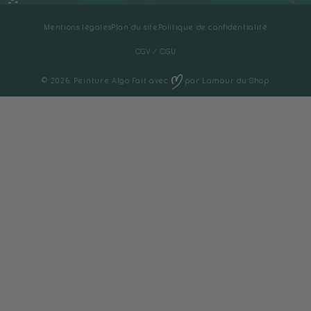
Outils
Fiches techniques et FDS
Mentions légales
Plan du site
Politique de confidentialité
CGV
CGV / CGU
© 2026,
Peinture Algo
Fait avec
par
Lamour du Shop