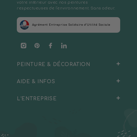
votre intérieur avec nos peintures
respectueuses de l'environnement. Sans odeur.
Agrément Entreprise Solidaire d’Utilité Sociale
Instagram
Pinterest
Facebook
Translation
missing:
fr.general.social.links.linkedin
PEINTURE & DÉCORATION
AIDE & INFOS
Peinture Intérieure
Sous-couche
L’ENTREPRISE
Blog
Peinture Extérieure
Livraison & retours
À propos
Testeurs et échantillons
Calculateur de surface
Contact
Harmonies de couleur
FAQ