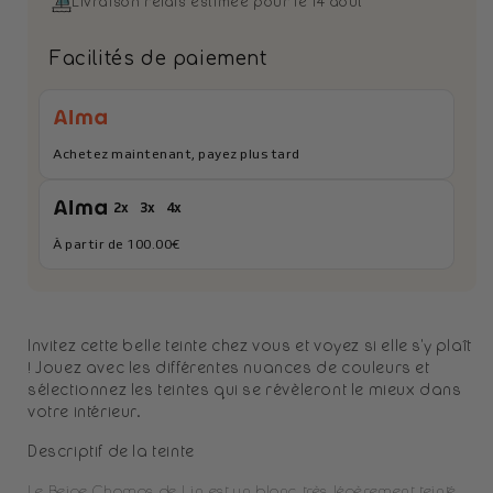
Livraison relais estimée pour le 14 août
Nuancier
Nuanci
Beige
Beige
Facilités de paiement
Champs
Champ
de
de
Lin
Lin
Achetez maintenant, payez plus tard
2x
3x
4x
À partir de 100.00€
Invitez cette belle teinte chez vous et voyez si elle s'y plaît
! Jouez avec les différentes nuances de couleurs et
sélectionnez les teintes qui se révèleront le mieux dans
votre intérieur.
Descriptif de la teinte
Le Beige Champs de Lin est un blanc très légèrement teinté