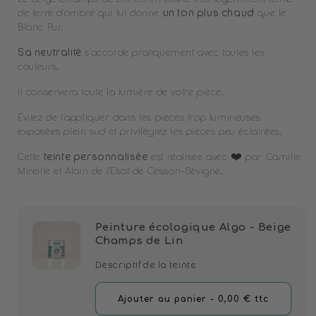
de terre d'ombre qui lui donne
un ton plus chaud
que le
Blanc Pur.
Sa neutralité
s'accorde pratiquement avec toutes les
couleurs.
Il conservera toute la lumière de votre pièce.
Évitez de l'appliquer dans les pièces trop lumineuses
exposées plein sud et privilégiez les pièces peu éclairées.
Cette
teinte personnalisée
est réalisée avec ❤️ par Camille,
Mireille et Alain de l'Esat de Cesson-Sévigné.
Peinture écologique Algo - Beige
Champs de Lin
Descriptif de la teinte
Ajouter
Ajouter au panier
- 0,00 €
ttc
au