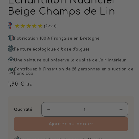
Échantillon Nuancier
Beige Champs de Lin
Fabrication 100% Française en Bretagne
Peinture écologique à base d'algues
Une peinture qui préserve la qualité de l'air intérieur
Contribuez à l'insertion de 28 personnes en situation de
handicap
(2 avis)
Prix
1,90 €
ttc
habituel
Quantité
Réduire
Augmen
la
la
Ajouter au panier
quantité
quantit
de
de
Échantillon
Échanti