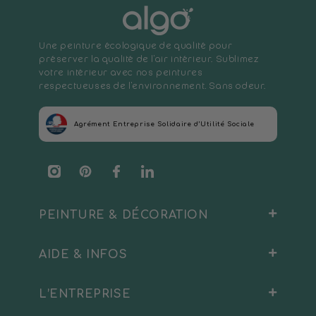
Une peinture écologique de qualité pour
préserver la qualité de l'air intérieur. Sublimez
votre intérieur avec nos peintures
respectueuses de l'environnement. Sans odeur.
Agrément Entreprise Solidaire d’Utilité Sociale
Instagram
Pinterest
Facebook
Translation
missing:
fr.general.social.links.linkedin
PEINTURE & DÉCORATION
AIDE & INFOS
Peinture Intérieure
Sous-couche
L’ENTREPRISE
Blog
Peinture Extérieure