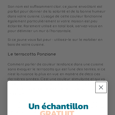
Son nom est suffisamment clair, ce jaune envoûtant est
parfait pour donner de la solarité et de la bonne humeur
dans votre cuisine. L'usage de cette couleur fonctionne
également particulièrement si votre maison est peu
éclairée. Rarement utilisé en total look, servez-vous en
pour délimiter un mur à l'horizontale.
Si ce jaune vous fait peur : utilisez-le sur le mobilier en
bois de votre cuisine.
Le terracotta Ponziane
Comment parler de couleur tendance dans une cuisine
sans évoquer le terracotta qui est l'une des teintes, si ce
n'est la nuance la plus en vue en matière de déco ces
dernières années. C'est une couleur stimulante et qui va
vous apporter à la fois de la sophistication : élément que
l'on ne retrouve pas nécessairement avec un rouge
classique.
Un échantillon
Pour rendre hommage à sa superbe, appliquez-le sur un
pan de mur et associez-le à des teintes douces et à des
GRATUIT
,
éléments naturels.