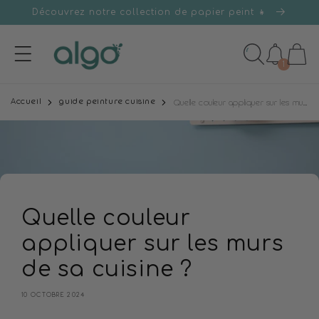
et
Découvrez notre collection de papier peint 👧
passer
au
contenu
1
Accueil
guide peinture cuisine
Quelle couleur appliquer sur les murs de sa cuisine ?
Quelle couleur
appliquer sur les murs
de sa cuisine ?
10 OCTOBRE 2024